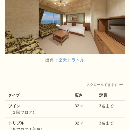
出典：
楽天トラベル
スクロールできます
広さ
定員
タイプ
ツイン
32㎡
3名まで
（１階フロア）
トリプル
32㎡
3名まで
（各フロア１部屋）