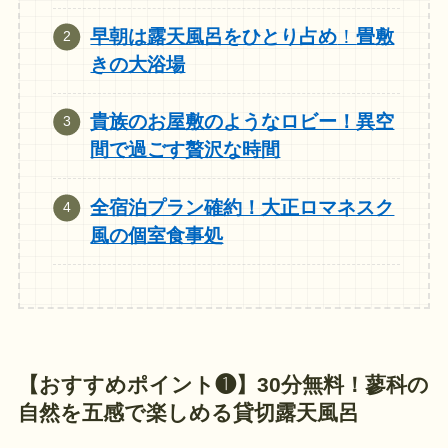
早朝は露天風呂をひとり占め
！
畳敷
きの大浴場
貴族のお屋敷のようなロビー！異空
間で過ごす贅沢な時間
全宿泊プラン確約！大正ロマネスク
風の個室食事処
【
おすすめ
ポイント❶】
30分無料！蓼科の
自然を五感で楽しめる貸切露天風呂