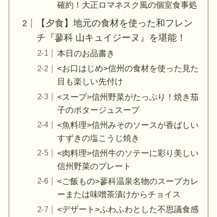
確約！大正ロマネスク風の個室食事処
【夕食】地元の食材を使った和フレン
チ『蓼科 山キュイジーヌ』を堪能！
本日のお品書き
<お口はじめ>信州の食材を使った見た
目も楽しい先付け
<スープ>信州野菜がたっぷり！焼き茄
子のポタージュスープ
<魚料理>信州みそのソースが香ばしい
すずきの塩こうじ焼き
<肉料理>信州牛のソテーに彩り美しい
信州野菜のプレート
<ご飯もの>蓼科温泉名物のスープカレ
ーまたは味噌茶漬けからチョイス
<デザート>ふわふわとした不思議食感