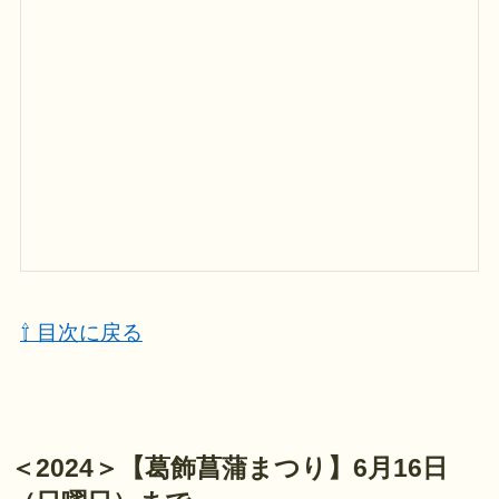
⇧ 目次に戻る
＜2024＞【
葛飾菖蒲まつり
】6月16日