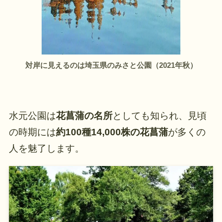
対岸に見えるのは埼玉県のみさと公園（2021年秋）
水元公園は
花菖蒲の名所
としても知られ、見頃
の時期には
約100種14,000株の花菖蒲
が多くの
人を魅了します。